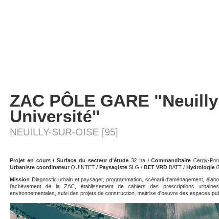
ZAC PÔLE GARE "Neuilly
Université"
NEUILLY-SUR-OISE [95]
Projet en cours / Surface du secteur d'étude
32 ha /
Commanditaire
Cergy-Pon
Urbaniste coordinateur
QUINTET /
Paysagiste
SLG /
BET VRD
BATT /
Hydrologie
G
Mission
Diagnostic urbain et paysager, programmation, scénarii d'aménagement, élab
l'achèvement de la ZAC, établissement de cahiers des prescriptions urbaines,
environnementales, suivi des projets de construction, maitrise d'oeuvre des espaces pub