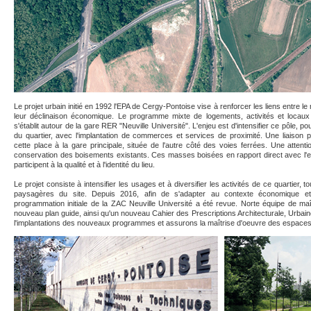
Le projet urbain initié en 1992 l'EPA de Cergy-Pontoise vise à renforcer les liens entre le
leur déclinaison économique. Le programme mixte de logements, activités et locau
s'établit autour de la gare RER "Neuville Université". L'enjeu est d'intensifier ce pôle, po
du quartier, avec l'implantation de commerces et services de proximité. Une liaison 
cette place à la gare principale, située de l'autre côté des voies ferrées. Une attenti
conservation des boisements existants. Ces masses boisées en rapport direct avec l'e
participent à la qualité et à l'identité du lieu.
Le projet consiste à intensifier les usages et à diversifier les activités de ce quartier, t
paysagères du site. Depuis 2016, afin de s'adapter au contexte économique et
programmation initiale de la ZAC Neuville Université a été revue. Norte équipe de maî
nouveau plan guide, ainsi qu'un nouveau Cahier des Prescriptions Architecturale, Urb
l'implantations des nouveaux programmes et assurons la maîtrise d'oeuvre des espaces