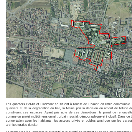
Les quartiers Bel'Air et Florimont se situent à l'ouest de Colmar, en limite communale
quartiers et de la dégradation du bâti, la Mairie pris la décision en amont de l'étude 
constituant ces espaces. Ayant pris acte de ces démolitions, le projet de renouvelle
comme un projet multidimensionnel : urbain, social, démographique et inclusif. Dans ce 
concertation avec les habitants, les acteurs privés et publics ainsi que sur les carac
architecturales du site.
Le projet vise à augmenter la diversité et la qualité de l’habitat et de son environnement, 